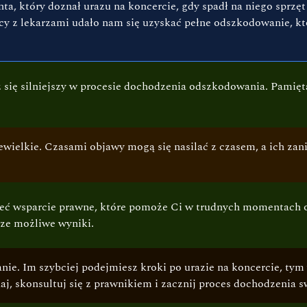
a, który doznał urazu na koncercie, gdy spadł na niego sprzę
 z lekarzami udało nam się uzyskać pełne odszkodowanie, które
z się silniejszy w procesie dochodzenia odszkodowania. Pamięt
niewielkie. Czasami objawy mogą się nasilać z czasem, a ich 
t mieć wsparcie prawne, które pomoże Ci w trudnych momentac
sze możliwe wyniki.
anie. Im szybciej podejmiesz kroki po urazie na koncercie, ty
j, skonsultuj się z prawnikiem i zacznij proces dochodzenia s