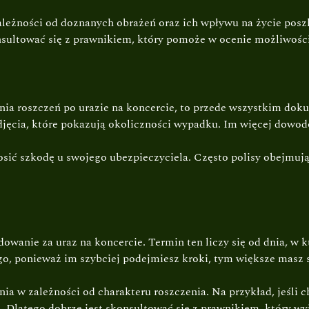
leżności od doznanych obrażeń oraz ich wpływu na życie posz
nsultować się z prawnikiem, który pomoże w ocenie możliwośc
a roszczeń po urazie na koncercie, to przede wszystkim doku
djęcia, które pokazują okoliczności wypadku. Im więcej dowod
łosić szkodę u swojego ubezpieczyciela. Często polisy obejmu
dowanie za uraz na koncercie. Termin ten liczy się od dnia, w 
ugo, ponieważ im szybciej podejmiesz kroki, tym większe masz 
ia w zależności od charakteru roszczenia. Na przykład, jeśli 
Dlatego dobrze jest skonsultować się z prawnikiem, który wyj