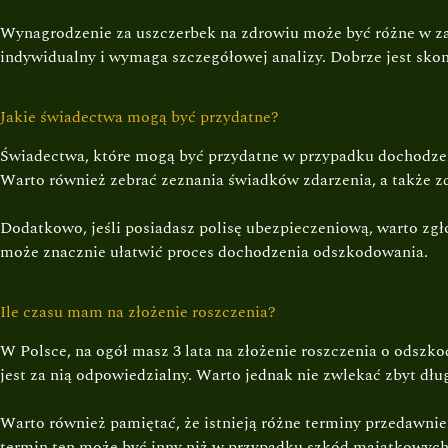
Wynagrodzenie za uszczerbek na zdrowiu może być różne w za
indywidualny i wymaga szczegółowej analizy. Dobrze jest sko
Jakie świadectwa mogą być przydatne?
Świadectwa, które mogą być przydatne w przypadku dochodzeni
Warto również zebrać zeznania świadków zdarzenia, a także z
Dodatkowo, jeśli posiadasz polisę ubezpieczeniową, warto zg
może znacznie ułatwić proces dochodzenia odszkodowania.
Ile czasu mam na złożenie roszczenia?
W Polsce, na ogół masz 3 lata na złożenie roszczenia o odszko
jest za nią odpowiedzialny. Warto jednak nie zwlekać zbyt dł
Warto również pamiętać, że istnieją różne terminy przedawnien
termin ten może być inny niż w przypadku szkód majątkowych. 