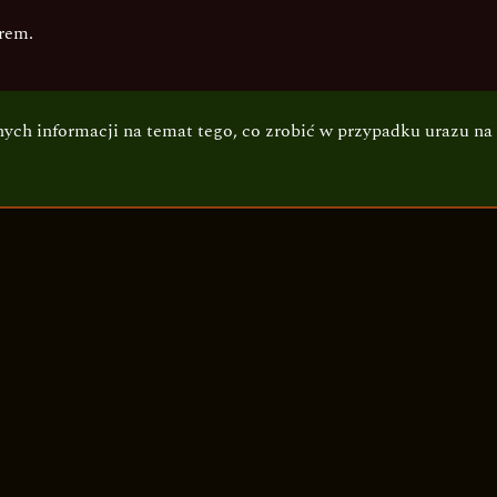
rem.
nych informacji na temat tego, co zrobić w przypadku urazu na