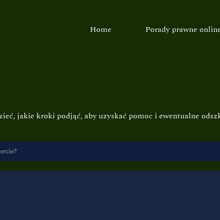
Home
Porady prawne onlin
zieć, jakie kroki podjąć, aby uzyskać pomoc i ewentualne ods
ercie?