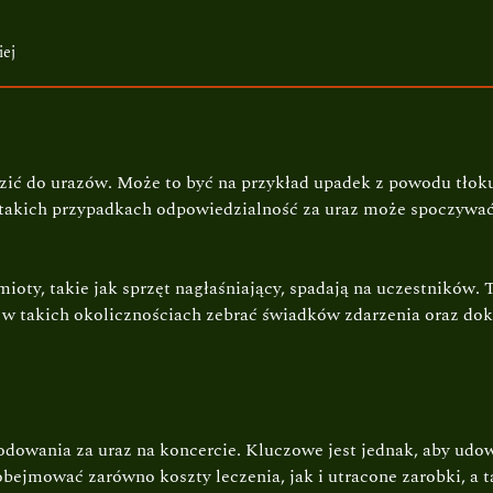
iej
zić do urazów. Może to być na przykład upadek z powodu tłoku
takich przypadkach odpowiedzialność za uraz może spoczywać
dmioty, takie jak sprzęt nagłaśniający, spadają na uczestnik
 w takich okolicznościach zebrać świadków zdarzenia oraz do
odowania za uraz na koncercie. Kluczowe jest jednak, aby udo
mować zarówno koszty leczenia, jak i utracone zarobki, a tak