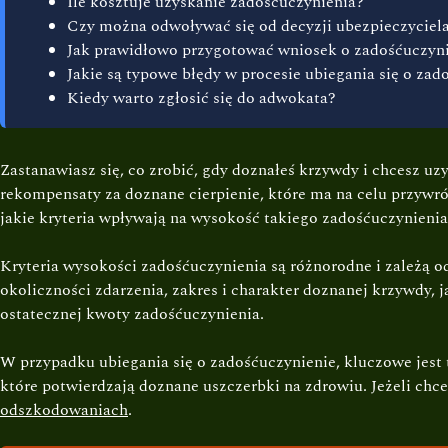
Ile kosztuje uzyskanie zadośćuczynienia?
Czy można odwoływać się od decyzji ubezpieczyciel
Jak prawidłowo przygotować wniosek o zadośćuczyn
Jakie są typowe błędy w procesie ubiegania się o zad
Kiedy warto zgłosić się do adwokata?
Zastanawiasz się, co zrobić, gdy doznałeś krzywdy i chcesz uz
rekompensaty za doznane cierpienie, które ma na celu przyw
jakie kryteria wpływają na wysokość takiego zadośćuczynienia
Kryteria wysokości zadośćuczynienia są różnorodne i zależą o
okoliczności zdarzenia, zakres i charakter doznanej krzywdy,
ostatecznej kwoty zadośćuczynienia.
W przypadku ubiegania się o zadośćuczynienie, kluczowe jes
które potwierdzają doznane uszczerbki na zdrowiu. Jeżeli chc
odszkodowaniach
.