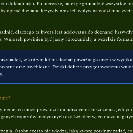
 i dokładności. Po pierwsze, należy zgromadzić wszystkie ni
aby opisać doznane krzywdy oraz ich wpływ na codzienne życie
uzasadnić, dlaczego ta kwota jest adekwatna do doznanej krzy
a. Wniosek powinien być jasny i zrozumiały, a wszelkie forma
przypadek, w którym klient doznał poważnego urazu w wynik
owotne oraz psychiczne. Dzięki dobrze przygotowanemu wniosk
a.
enie?
zynienie, co może prowadzić do odrzucenia roszczenia. Jednym
aganych raportów medycznych czy świadectw, co może negatywn
zenia. Osoby często nie wiedzą, jaką kwotę powinny żądać, co