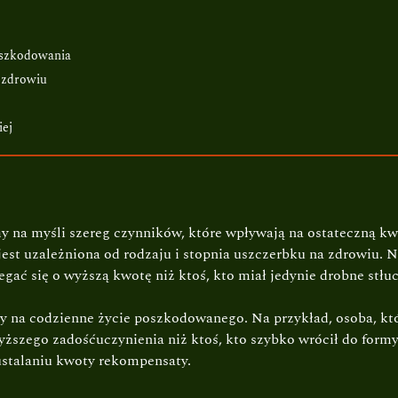
dszkodowania
 zdrowiu
iej
 na myśli szereg czynników, które wpływają na ostateczną k
est uzależniona od rodzaju i stopnia uszczerbku na zdrowiu. N
gać się o wyższą kwotę niż ktoś, kto miał jedynie drobne stłuc
a codzienne życie poszkodowanego. Na przykład, osoba, która
szego zadośćuczynienia niż ktoś, kto szybko wrócił do formy. 
 ustalaniu kwoty rekompensaty.