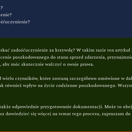
a?
ienie?
ośćuczynienie?
yskać zadośćuczynienie za krzywdę? W takim razie ten artykuł 
rócenie poszkodowanego do stanu sprzed zdarzenia, przynajmn
, aby móc skutecznie walczyć o swoje prawa.
d wielu czynników, które zostaną szczegółowo omówione w dals
 jak również wpływ na życie codzienne poszkodowanego. Wszyst
t także odpowiednie przygotowanie dokumentacji. Może to obe
esz dowiedzieć się więcej na temat tego procesu, zapraszam do