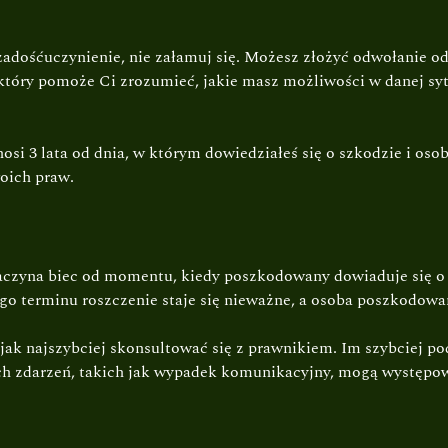
adośćuczynienie, nie załamuj się. Możesz złożyć odwołanie od
tóry pomoże Ci zrozumieć, jakie masz możliwości w danej sytu
si 3 lata od dnia, w którym dowiedziałeś się o szkodzie i osob
oich praw.
aczyna biec od momentu, kiedy poszkodowany dowiaduje się o s
ego terminu roszczenie staje się nieważne, a osoba poszkodow
 jak najszybciej skonsultować się z prawnikiem. Im szybciej p
ych zdarzeń, takich jak wypadek komunikacyjny, mogą występ