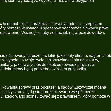
enia, które wynoszą zazwyczaj 3 lata, ale w przypadku
zło do publikacji obraźliwych treści. Zgodnie z przepisami
który pomoże w ustaleniu sposobów dochodzenia swoich praw.
iesławienie. Ważne jest, aby zebrać jak najwięcej dowodów,
zić dowody naruszenia, takie jak zrzuty ekranu, nagrania lub
e wpłynęło na twoje życie, np. zaświadczenia od lekarzy,
nikaty, jakie wysyłałeś do osób odpowiedzialnych za
dnie dokumenty będą potrzebne w twoim przypadku.
plikowania sprawy oraz obciążenia sądów. Zazwyczaj można
 to, czy strony będą się porozumiewać, czy spór będzie
 Dlatego warto skonsultować się z prawnikiem, który pomoże w