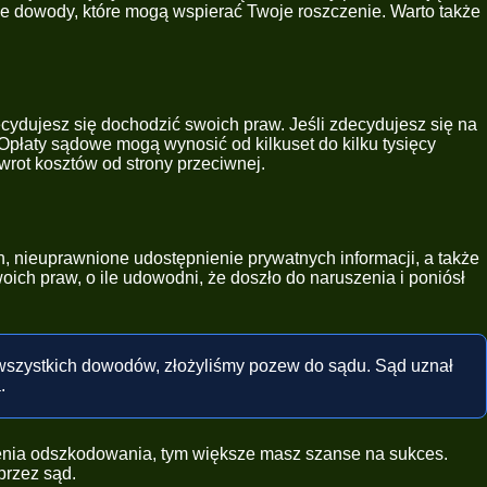
nne dowody, które mogą wspierać Twoje roszczenie. Warto także
cydujesz się dochodzić swoich praw. Jeśli zdecydujesz się na
płaty sądowe mogą wynosić od kilkuset do kilku tysięcy
wrot kosztów od strony przeciwnej.
, nieuprawnione udostępnienie prywatnych informacji, a także
ch praw, o ile udowodni, że doszło do naruszenia i poniósł
u wszystkich dowodów, złożyliśmy pozew do sądu. Sąd uznał
.
dzenia odszkodowania, tym większe masz szanse na sukces.
przez sąd.