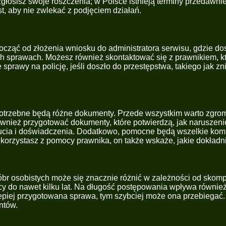
zgłosisz swoje roszczenia; w Polsce istnieją terminy przedawni
t, aby nie zwlekać z podjęciem działań.
począć od złożenia wniosku do administratora serwisu, gdzie dos
ch sprawach. Możesz również skontaktować się z prawnikiem, 
rawy na policję, jeśli doszło do przestępstwa, takiego jak zn
trzebne będą różne dokumenty. Przede wszystkim warto zgromad
również przygotować dokumenty, które potwierdzą, jak naruszeni
ucia i doświadczenia. Dodatkowo, pomocne będą wszelkie komu
li korzystasz z pomocy prawnika, on także wskaże, jakie dokła
br osobistych może się znacznie różnić w zależności od skom
cy do nawet kilku lat. Na długość postępowania wpływa również
epiej przygotowana sprawa, tym szybciej może ona przebiegać.
ntów.