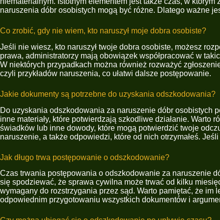
niematerialnym. Istotnym elementem jest także czas, w którym 
naruszenia dóbr osobistych mogą być różne. Dlatego ważne jes
Co zrobić, gdy nie wiem, kto naruszył moje dobra osobiste?
Jeśli nie wiesz, kto naruszył twoje dobra osobiste, możesz roz
prawa, administratorzy mają obowiązek współpracować w taki
W niektórych przypadkach można również rozważyć zgłoszenie sp
czyli przykładów naruszenia, co ułatwi dalsze postępowanie.
Jakie dokumenty są potrzebne do uzyskania odszkodowania?
Do uzyskania odszkodowania za naruszenie dóbr osobistych po
inne materiały, które potwierdzają szkodliwe działanie. Warto 
świadków lub inne dowody, które mogą potwierdzić twoje odcz
naruszenie, a także odpowiedzi, które od nich otrzymałeś. Jeś
Jak długo trwa postępowanie o odszkodowanie?
Czas trwania postępowania o odszkodowanie za naruszenie dó
się spodziewać, że sprawa cywilna może trwać od kilku miesię
wymagany do rozstrzygania przez sąd. Warto pamiętać, że im l
odpowiednim przygotowaniu wszystkich dokumentów i argume