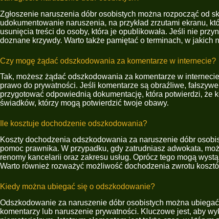
Zgłoszenie naruszenia dóbr osobistych można rozpocząć od sko
udokumentowanie naruszenia, na przykład zrzutami ekranu, któ
usunięcia treści do osoby, która je opublikowała. Jeśli nie p
doznane krzywdy. Warto także pamiętać o terminach, w jakich n
Czy mogę żądać odszkodowania za komentarze w internecie?
Tak, możesz żądać odszkodowania za komentarze w internecie, k
prawo do prywatności. Jeśli komentarze są obraźliwe, fałszyw
przygotować odpowiednią dokumentację, która potwierdzi, że 
świadków, którzy mogą potwierdzić twoje obawy.
Ile kosztuje dochodzenie odszkodowania?
Koszty dochodzenia odszkodowania za naruszenie dóbr osobisty
pomoc prawnika. W przypadku, gdy zatrudniasz adwokata, możesz
renomy kancelarii oraz zakresu usług. Oprócz tego mogą wystąp
Warto również rozważyć możliwość dochodzenia zwrotu kosztów
Kiedy można ubiegać się o odszkodowanie?
Odszkodowanie za naruszenie dóbr osobistych można ubiegać się 
komentarzy lub naruszenie prywatności. Kluczowe jest, aby wy