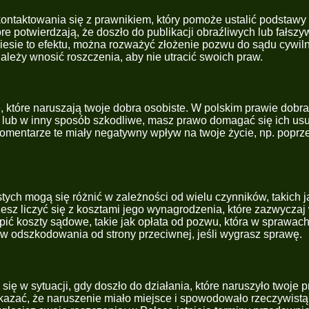
ntaktowania się z prawnikiem, który pomoże ustalić podstawy p
re potwierdzają, że doszło do publikacji obraźliwych lub fałs
rzyniesie to efektu, można rozważyć złożenie pozwu do sądu cy
ależy wnosić roszczenia, aby nie utracić swoich praw.
tóre naruszają twoje dobra osobiste. W polskim prawie dobra o
e lub w inny sposób szkodliwe, masz prawo domagać się ich usu
komentarze te miały negatywny wpływ na twoje życie, np. pop
ch mogą się różnić w zależności od wielu czynników, takich j
 liczyć się z kosztami jego wynagrodzenia, które zazwyczaj wy
ić koszty sądowe, takie jak opłata od pozwu, która w sprawach
 odszkodowania od strony przeciwnej, jeśli wygrasz sprawę.
w sytuacji, gdy doszło do działania, które naruszyło twoje pra
kazać, że naruszenie miało miejsce i spowodowało rzeczywistą