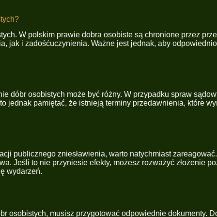
tych?
ych. W polskim prawie dobra osobiste są chronione przez prze
, jak i zadośćuczynienia. Ważne jest jednak, aby odpowiedn
 dóbr osobistych może być różny. W przypadku spraw sądowych,
to jednak pamiętać, że istnieją terminy przedawnienia, które
tuacji publicznego zniesławienia, warto natychmiast zareagowa
wa. Jeśli to nie przyniesie efekty, możesz rozważyć złożenie p
ję wydarzeń.
br osobistych, musisz przygotować odpowiednie dokumenty. Do