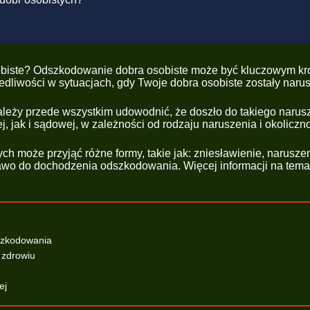
osobiste? Odszkodowanie dobra osobiste może być kluczowym kr
edliwości w sytuacjach, gdy Twoje dobra osobiste zostały naru
leży przede wszystkim udowodnić, że doszło do takiego narus
ak i sądowej, w zależności od rodzaju naruszenia i okoliczno
ych może przyjąć różne formy, takie jak: zniesławienie, narusze
wo do dochodzenia odszkodowania. Więcej informacji na temat t
dszkodowania
 zdrowiu
ej