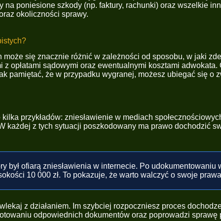
 na poniesione szkody (np. faktury, rachunki) oraz wszelkie i
oraz okoliczności sprawy.
bistych?
może się znacznie różnić w zależności od sposobu, w jaki zde
i z opłatami sądowymi oraz ewentualnymi kosztami adwokata. O
nak pamiętać, że w przypadku wygranej, możesz ubiegać się o z
 kilka przykładów: zniesławienie w mediach społecznościowych
 każdej z tych sytuacji poszkodowany ma prawo dochodzić swoi
tóry był ofiarą zniesławienia w internecie. Po udokumentowani
sokości 10 000 zł. To pokazuje, że warto walczyć o swoje prawa
e zwlekaj z działaniem. Im szybciej rozpoczniesz proces docho
ygotowaniu odpowiednich dokumentów oraz poprowadzi sprawę 