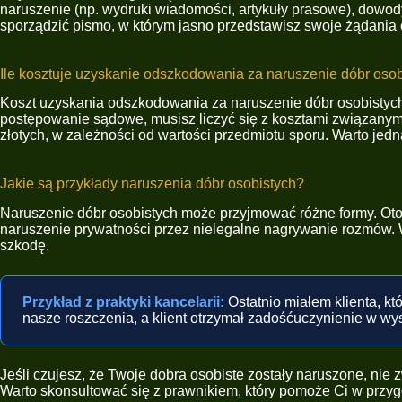
naruszenie (np. wydruki wiadomości, artykuły prasowe), dowody
sporządzić pismo, w którym jasno przedstawisz swoje żądania 
Ile kosztuje uzyskanie odszkodowania za naruszenie dóbr oso
Koszt uzyskania odszkodowania za naruszenie dóbr osobistych 
postępowanie sądowe, musisz liczyć się z kosztami związanym
złotych, w zależności od wartości przedmiotu sporu. Warto jed
Jakie są przykłady naruszenia dóbr osobistych?
Naruszenie dóbr osobistych może przyjmować różne formy. Oto
naruszenie prywatności przez nielegalne nagrywanie rozmów. W
szkodę.
Przykład z praktyki kancelarii:
Ostatnio miałem klienta, k
nasze roszczenia, a klient otrzymał zadośćuczynienie w wy
Jeśli czujesz, że Twoje dobra osobiste zostały naruszone, ni
Warto skonsultować się z prawnikiem, który pomoże Ci w prz