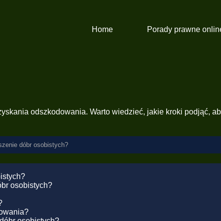
Home
Porady prawne onlin
yskania odszkodowania. Warto wiedzieć, jakie kroki podjąć, a
zenie dóbr osobistych?
istych?
br osobistych?
?
dowania?
 dóbr osobistych?