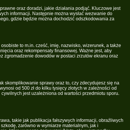
rawne oraz doradzi, jakie działania podjąć. Kluczowe jest
zywych informacji. Następnie można wysłać wezwanie do
wilnego, gdzie będzie można dochodzić odszkodowania za
sobiste to m.in. cześć, imię, nazwisko, wizerunek, a także
nięcia oraz rekompensaty finansowej. Ważne jest, aby
rzez zgromadzenie dowodów w postaci zrzutów ekranu oraz
ak skomplikowanie sprawy oraz to, czy zdecydujesz się na
nosi od 500 zł do kilku tysięcy złotych w zależności od
 cywilnych jest uzależniona od wartości przedmiotu sporu.
wa, takie jak publikacja fałszywych informacji, obraźliwych
 szkodę, zarówno w wymiarze materialnym, jak i