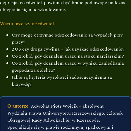
depresja, co również powinno być brane pod uwagę podczas
ubiegania się o odszkodowanie.
Warto przeczytać również
Czy mogę otrzymać odszkodowanie za wypadek przy
pracy?
ZUS czy droga cywilna – jak uzyskać odszkodowanie?
Co zrobić, gdy doznałem urazu na stoku narciarskim?
Co zrobić, gdy doznałem urazu w wyniku zaniedbania
gospodarza obiektu?
Jakie są kryteria wysokości zadośćuczynienia za
krzywdę?
O autorze:
Adwokat Piotr Wójcik – absolwent
Wydziału Prawa Uniwersytetu Rzeszowskiego, członek
Okręgowej Rady Adwokackiej w Rzeszowie.
Specjalizuje się w prawie rodzinnym, spadkowym i