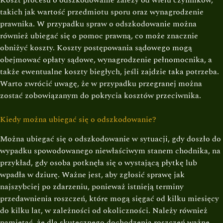
Koszt procesu o odszkodowanie zależy od wielu czynników,
takich jak wartość przedmiotu sporu oraz wynagrodzenie
prawnika. W przypadku spraw o odszkodowanie można
również ubiegać się o pomoc prawną, co może znacznie
obniżyć koszty. Koszty postępowania sądowego mogą
obejmować opłaty sądowe, wynagrodzenie pełnomocnika, a
także ewentualne koszty biegłych, jeśli zajdzie taka potrzeba.
Warto zwrócić uwagę, że w przypadku przegranej można
zostać zobowiązanym do pokrycia kosztów przeciwnika.
Kiedy można ubiegać się o odszkodowanie?
Można ubiegać się o odszkodowanie w sytuacji, gdy doszło do
wypadku spowodowanego niewłaściwym stanem chodnika, na
przykład, gdy osoba potknęła się o wystającą płytkę lub
wpadła w dziurę. Ważne jest, aby zgłosić sprawę jak
najszybciej po zdarzeniu, ponieważ istnieją terminy
przedawnienia roszczeń, które mogą sięgać od kilku miesięcy
do kilku lat, w zależności od okoliczności. Należy również
pamiętać, że dla skutecznego dochodzenia roszczeń ważne