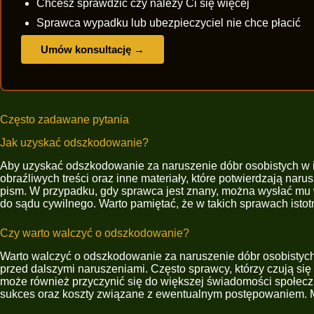
Chcesz sprawdzić czy należy Ci się więcej
Sprawca wypadku lub ubezpieczyciel nie chce płacić
Umów konsultację →
Często zadawane pytania
Jak uzyskać odszkodowanie?
Aby uzyskać odszkodowanie za naruszenie dóbr osobistych w in
obraźliwych treści oraz inne materiały, które potwierdzają na
pism. W przypadku, gdy sprawca jest znany, można wysłać mu 
do sądu cywilnego. Warto pamiętać, że w takich sprawach istotn
Czy warto walczyć o odszkodowanie?
Warto walczyć o odszkodowanie za naruszenie dóbr osobistych 
przed dalszymi naruszeniami. Często sprawcy, którzy czują się
może również przyczynić się do większej świadomości społeczn
sukces oraz koszty związane z ewentualnym postępowaniem. M