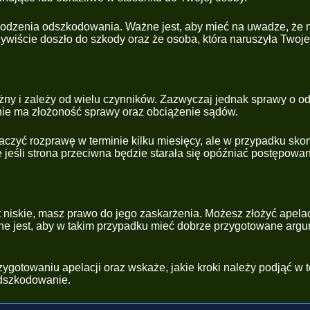
odzenia odszkodowania. Ważne jest, aby mieć na uwadze, że n
wiście doszło do szkody oraz że osoba, która naruszyła Twoje 
y i zależy od wielu czynników. Zazwyczaj jednak sprawy o o
enie ma złożoność sprawy oraz obciążenie sądów.
czyć rozprawę w terminie kilku miesięcy, ale w przypadku sko
jeśli strona przeciwna będzie starała się opóźniać postępowan
t niskie, masz prawo do jego zaskarżenia. Możesz złożyć apel
e jest, aby w takim przypadku mieć dobrze przygotowane argu
gotowaniu apelacji oraz wskaże, jakie kroki należy podjąć w te
odszkodowanie.