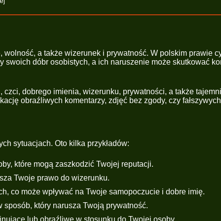
ej
e, wolność, a także wizerunek i prywatność. W polskim prawie 
y swoich dóbr osobistych, a ich naruszenie może skutkować ko
, czci, dobrego imienia, wizerunku, prywatności, a także tajem
kację obraźliwych komentarzy, zdjęć bez zgody, czy fałszywych 
ch sytuacjach. Oto kilka przykładów:
by, które mogą zaszkodzić Twojej reputacji.
usza Twoje prawo do wizerunku.
ch, co może wpływać na Twoje samopoczucie i dobre imię.
 sposób, który narusza Twoją prywatność.
inujące lub obraźliwe w stosunku do Twojej osoby.