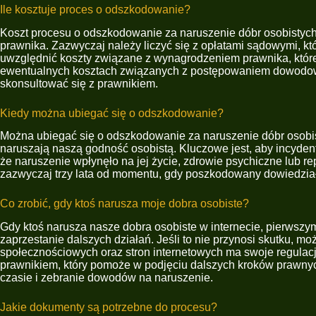
Ile kosztuje proces o odszkodowanie?
Koszt procesu o odszkodowanie za naruszenie dóbr osobistych
prawnika. Zazwyczaj należy liczyć się z opłatami sądowymi, kt
uwzględnić koszty związane z wynagrodzeniem prawnika, które
ewentualnych kosztach związanych z postępowaniem dowodowym
skonsultować się z prawnikiem.
Kiedy można ubiegać się o odszkodowanie?
Można ubiegać się o odszkodowanie za naruszenie dóbr osobistyc
naruszają naszą godność osobistą. Kluczowe jest, aby incyde
że naruszenie wpłynęło na jej życie, zdrowie psychiczne lub 
zazwyczaj trzy lata od momentu, gdy poszkodowany dowiedział 
Co zrobić, gdy ktoś narusza moje dobra osobiste?
Gdy ktoś narusza nasze dobra osobiste w internecie, pierwszy
zaprzestanie dalszych działań. Jeśli to nie przynosi skutku, m
społecznościowych oraz stron internetowych ma swoje regulacj
prawnikiem, który pomoże w podjęciu dalszych kroków prawnyc
czasie i zebranie dowodów na naruszenie.
Jakie dokumenty są potrzebne do procesu?