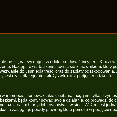
ternecie, należy najpierw udokumentować incydent. Kluczowe je
ruszenie. Następnie warto skonsultować się z prawnikiem, któr
wezwanie do usunięcia treści oraz do zapłaty odszkodowania. 
y jest czas, dlatego nie należy zwlekać z podjęciem działań.
w internecie, ponieważ takie działania mogą nie tylko przynie
 bezkarni, będą kontynuować swoje działania, co prowadzi do d
ej na temat ochrony dóbr osobistych w sieci. Ważne jest jedn
ożna zasięgnąć porady prawnej, która pomoże w podjęciu decy