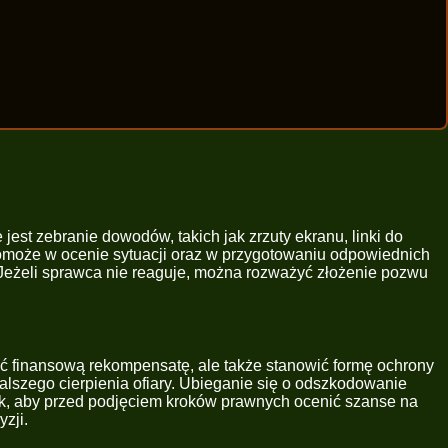
st zebranie dowodów, takich jak zrzuty ekranu, linki do
y pomoże w ocenie sytuacji oraz w przygotowaniu odpowiednich
Jeżeli sprawca nie reaguje, można rozważyć złożenie pozwu
ść finansową rekompensatę, ale także stanowić formę ochrony
alszego cierpienia ofiary. Ubieganie się o odszkodowanie
ak, aby przed podjęciem kroków prawnych ocenić szanse na
zji.