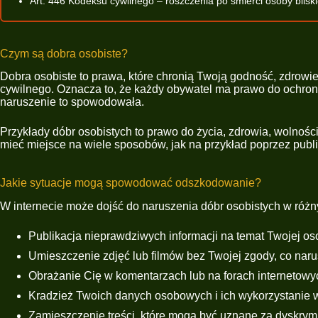
Art. 446 Kodeksu cywilnego – roszczenia po śmierci osoby bliski
Czym są dobra osobiste?
Dobra osobiste to prawa, które chronią Twoją godność, zdrowi
cywilnego. Oznacza to, że każdy obywatel ma prawo do ochron
naruszenie to spowodowała.
Przykłady dóbr osobistych to prawo do życia, zdrowia, wolności
mieć miejsce na wiele sposobów, jak na przykład poprzez publi
Jakie sytuacje mogą spowodować odszkodowanie?
W internecie może dojść do naruszenia dóbr osobistych w różny
Publikacja nieprawdziwych informacji na temat Twojej oso
Umieszczenie zdjęć lub filmów bez Twojej zgody, co nar
Obrażanie Cię w komentarzach lub na forach internetowy
Kradzież Twoich danych osobowych i ich wykorzystanie w
Zamieszczenie treści, które mogą być uznane za dyskrym