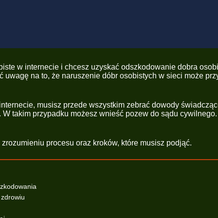
biste w internecie i chcesz uzyskać odszkodowanie dobra osobis
ć uwagę na to, że naruszenie dóbr osobistych w sieci może prz
internecie, musisz przede wszystkim zebrać dowody świadcząc
. W takim przypadku możesz wnieść pozew do sądu cywilnego. Je
rozumieniu procesu oraz kroków, które musisz podjąć.
dszkodowania
 zdrowiu