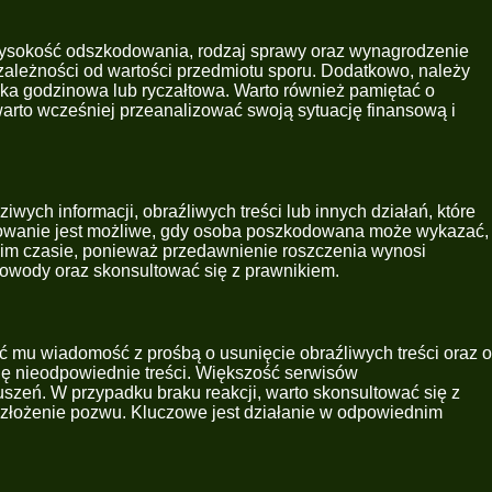
 wysokość odszkodowania, rodzaj sprawy oraz wynagrodzenie
w zależności od wartości przedmiotu sporu. Dodatkowo, należy
ka godzinowa lub ryczałtowa. Warto również pamiętać o
rto wcześniej przeanalizować swoją sytuację finansową i
wych informacji, obraźliwych treści lub innych działań, które
odowanie jest możliwe, gdy osoba poszkodowana może wykazać,
dnim czasie, ponieważ przedawnienie roszczenia wynosi
dowody oraz skonsultować się z prawnikiem.
ć mu wiadomość z prośbą o usunięcie obraźliwych treści oraz o
 się nieodpowiednie treści. Większość serwisów
szeń. W przypadku braku reakcji, warto skonsultować się z
 złożenie pozwu. Kluczowe jest działanie w odpowiednim