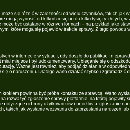
 może się różnić w zależności od wielu czynników, takich jak
óre mogą wynosić od kilkudziesięciu do kilku tysięcy złotych, 
 może być ustalane w różnych formach – na przykład jako staw
, które mogą się pojawić w trakcie sprawy. Z tego powodu wa
h w internecie w sytuacji, gdy doszło do publikacji nieprawdzi
nt miał miejsce i był udokumentowany. Ubieganie się o odszk
reputację. Ważne jest również, aby podjąć działania w odpowie
się o naruszeniu. Dlatego warto działać szybko i zgromadzić 
m krokiem powinna być próba kontaktu ze sprawcą. Warto wysła
ożna rozważyć zgłoszenie sprawy platformie, na której pojawiły
e dotyczące ochrony użytkowników i umożliwia zgłaszanie naru
h, takich jak wysłanie wezwania do zaprzestania naruszeń lub