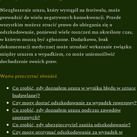
Niezgłoszenie urazu, który wystąpił na festiwalu, może
prowadzić do wielu negatywnych konsekwencji. Przede
wszystkim możesz stracić prawo do ubiegania się o
odszkodowanie, ponieważ wiele roszczeń ma określony czas,
w którym muszą być zgłoszone. Dodatkowo, brak
dokumentacji medycznej może utrudnić wykazanie związku
między urazem a wypadkiem, co może uniemożliwić
dochodzenie swoich praw.
Warto przeczytać również
Co zrobić, gdy doznałem urazu w wyniku błędu w sztuce
budowlanej?
Czy mogę dostać odszkodowanie za wypadek rowerowy?
Co zrobić, gdy doznałem urazu podczas zawodów
sportowych?
Co zrobić, gdy ubezpieczyciel zaniża odszkodowanie?
Czy mogę otrzymać odszkodowanie za wypadek w