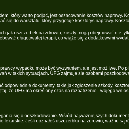
em, który warto podjąć, jest oszacowanie kosztów naprawy. Ko
ać się do warsztatu, który przygotuje kosztorys naprawy. Koszt
 jak uszczerbek na zdrowiu, koszty mogą obejmować nie tylko le
bować długotrwałej terapii, co wiąże się z dodatkowymi wydat
prawcy wypadku może być wyzwaniem, ale jest możliwe. Po p
ań w takich sytuacjach. UFG zajmuje się osobami poszkodowan
ć odpowiednie dokumenty, takie jak zgłoszenie szkody, koszto
amiętaj, że UFG ma określony czas na rozpatrzenie Twojego wnio
gania się o odszkodowanie. Wśród najważniejszych dokumentów
nie lekarskie. Jeśli doznałeś uszczerbku na zdrowiu, ważne są