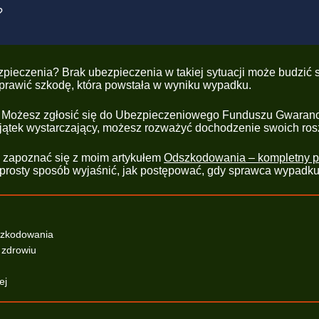
?
ieczenia? Brak ubezpieczenia w takiej sytuacji może budzić str
aprawić szkodę, która powstała w wyniku wypadku.
. Możesz zgłosić się do Ubezpieczeniowego Funduszu Gwaranc
majątek wystarczający, możesz rozważyć dochodzenie swoich ro
am zapoznać się z moim artykułem
Odszkodowania – kompletny 
rosty sposób wyjaśnić, jak postępować, gdy sprawca wypadku 
dszkodowania
 zdrowiu
ej