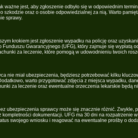
 ważne jest, aby zgłoszenie odbyło się w odpowiednim termin
ę o szkodzie oraz o osobie odpowiedzialnej za nią. Warto pamię
ie sprawy.
zym krokiem jest zgłoszenie wypadku na policję oraz uzyskanie
Funduszu Gwarancyjnego (UFG), który zajmuje się wypłatą od
achunki za leczenie, które pomogą w udowodnieniu twoich rosz
a nie miał ubezpieczenia, będziesz potrzebować kilku kluczo
a. Dodatkowo, warto przygotować zdjęcia z miejsca wypadku, d
hunki za leczenie oraz ewentualne orzeczenia lekarskie będą 
 ubezpieczenia sprawcy może się znacznie różnić. Zwykle, po 
z kompletności dokumentacji. UFG ma 30 dni na rozpatrzenie w
status swojego wniosku i reagować na ewentualne prośby o do