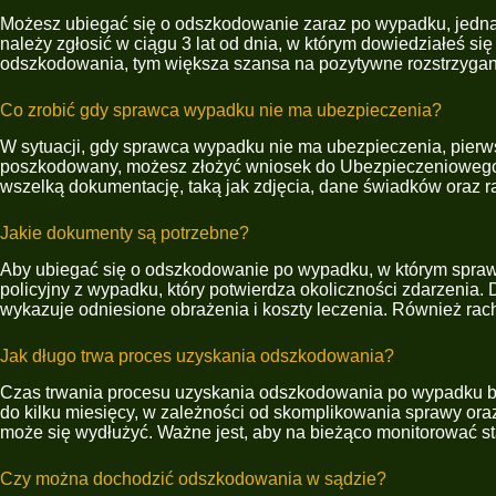
Możesz ubiegać się o odszkodowanie zaraz po wypadku, jednak
należy zgłosić w ciągu 3 lat od dnia, w którym dowiedziałeś si
odszkodowania, tym większa szansa na pozytywne rozstrzygan
Co zrobić gdy sprawca wypadku nie ma ubezpieczenia?
W sytuacji, gdy sprawca wypadku nie ma ubezpieczenia, pierws
poszkodowany, możesz złożyć wniosek do Ubezpieczeniowego 
wszelką dokumentację, taką jak zdjęcia, dane świadków oraz r
Jakie dokumenty są potrzebne?
Aby ubiegać się o odszkodowanie po wypadku, w którym sprawc
policyjny z wypadku, który potwierdza okoliczności zdarzeni
wykazuje odniesione obrażenia i koszty leczenia. Również rac
Jak długo trwa proces uzyskania odszkodowania?
Czas trwania procesu uzyskania odszkodowania po wypadku bez
do kilku miesięcy, w zależności od skomplikowania sprawy ora
może się wydłużyć. Ważne jest, aby na bieżąco monitorować 
Czy można dochodzić odszkodowania w sądzie?