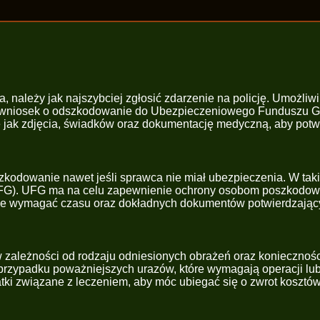
należy jak najszybciej zgłosić zdarzenie na policję. Umożliwi
 wniosek o odszkodowanie do Ubezpieczeniowego Funduszu Gw
e jak zdjęcia, świadków oraz dokumentację medyczną, aby potw
kodowanie nawet jeśli sprawca nie miał ubezpieczenia. W tak
G). UFG ma na celu zapewnienie ochrony osobom poszkodowa
że wymagać czasu oraz dokładnych dokumentów potwierdzający
zależności od rodzaju odniesionych obrażeń oraz konieczności
przypadku poważniejszych urazów, które wymagają operacji lub d
atki związane z leczeniem, aby móc ubiegać się o zwrot koszt