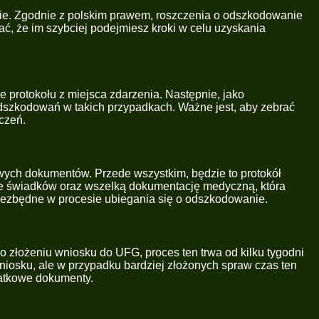
ie. Zgodnie z polskim prawem, roszczenia o odszkodowanie
tać, że im szybciej podejmiesz kroki w celu uzyskania
 protokołu z miejsca zdarzenia. Następnie, jako
szkodowań w takich przypadkach. Ważne jest, aby zebrać
czeń.
wych dokumentów. Przede wszystkim, będzie to protokół
ane świadków oraz wszelką dokumentację medyczną, która
niezbędne w procesie ubiegania się o odszkodowanie.
złożeniu wniosku do UFG, proces ten trwa od kilku tygodni
niosku, ale w przypadku bardziej złożonych spraw czas ten
datkowe dokumenty.