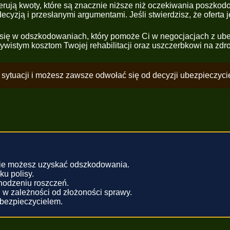
ferują kwoty, które są znacznie niższe niż oczekiwania poszk
ecyzją i przesłanymi argumentami. Jeśli stwierdzisz, że oferta
 się w odszkodowaniach, który pomoże Ci w negocjacjach z ub
wistym kosztom Twojej rehabilitacji oraz uszczerbkowi na zdr
sytuacji i możesz zawsze odwołać się od decyzji ubezpieczycie
nie możesz uzyskać odszkodowania.
u polisy.
hodzeniu roszczeń.
, w zależności od złożoności sprawy.
ubezpieczycielem.