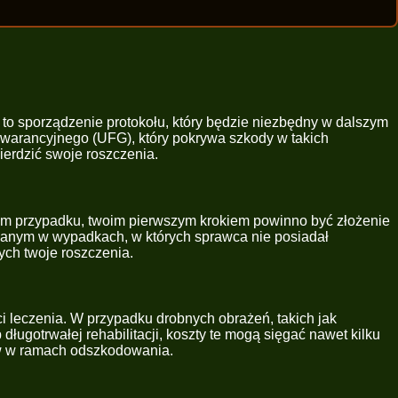
 to sporządzenie protokołu, który będzie niezbędny w dalszym
arancyjnego (UFG), który pokrywa szkody w takich
ierdzić swoje roszczenia.
im przypadku, twoim pierwszym krokiem powinno być złożenie
nym w wypadkach, w których sprawca nie posiadał
ch twoje roszczenia.
 leczenia. W przypadku drobnych obrażeń, takich jak
ługotrwałej rehabilitacji, koszty te mogą sięgać nawet kilku
ów w ramach odszkodowania.