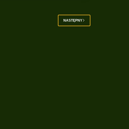
NASTĘPNY