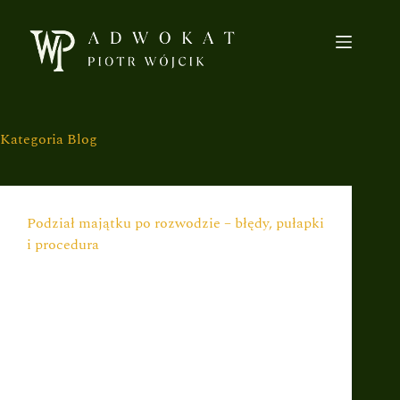
Kategoria
Blog
Podział majątku po rozwodzie – błędy, pułapki
i procedura
Podział majątku wspólnego to często drugi,
po samym rozwodzie, najbardziej konfliktowy
etap rozstania. W polskim systemie prawnym
podział majątku nie jest obligatoryjnym
elementem wyroku rozwodowego (choć może
być). Najczęściej odbywa się w odrębnym